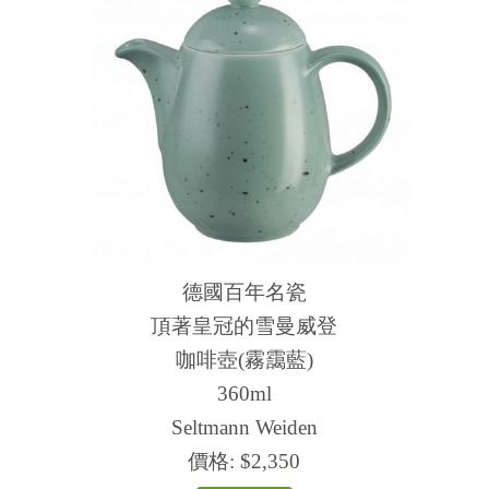
德國百年名瓷
頂著皇冠的雪曼威登
咖啡壺(霧靄藍)
360ml
Seltmann Weiden
價格:
$2,350