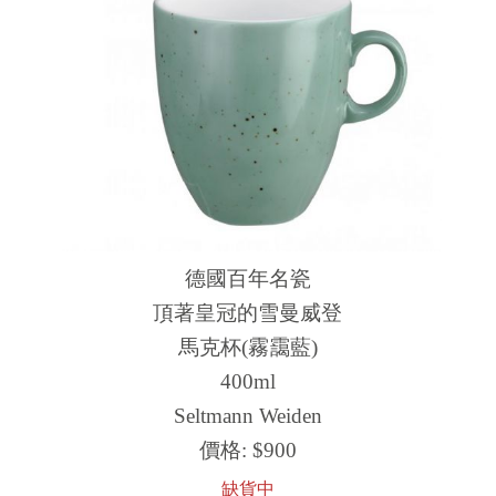
德國百年名瓷
頂著皇冠的雪曼威登
馬克杯(霧靄藍)
400ml
Seltmann Weiden
價格:
$900
缺貨中