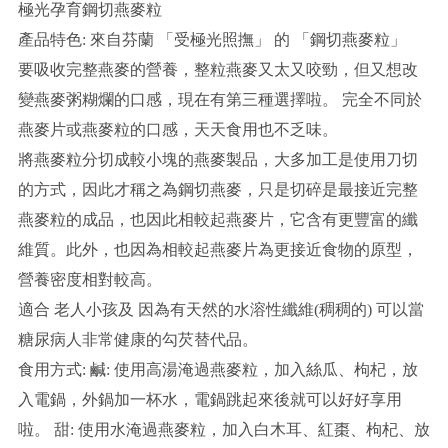
極光孕育鋼切燕麥粒
產品特色: 來自芬蘭 「受極光照撫」 的 「鋼切燕麥粒」
要吸收完整燕麥的營養，整粒燕麥又太又咬勁，但又想改
變燕麥粥糊爛的口感，現在有第三種選擇啦。 完全不同於
燕麥片或燕麥粒的口感，天天食用也不乏味。
將燕麥粒分切成較小塊的燕麥製品，大多加工是使用刀切
的方式，因此才稱之為鋼切燕麥，只是切碎是最接近完整
燕麥粒的成品，也因此相較起燕麥片，它含有更豐富的纖
維質。此外，也因為相較起燕麥片為更接近食物的原型，
營養密度相對較高。
適合 老人小孩及 因為有天然的水溶性纖維(稠稠的) 可以當
糖尿病人非常健康的勾芡替代品。
食用方式: 鹹: 使用高湯淹過燕麥粒，加入絲瓜、枸杞，放
入電鍋，外鍋加一杯水，電鍋跳起來後就可以好好享用
啦。 甜: 使用水淹過燕麥粒，加入白木耳、紅棗、枸杞、放