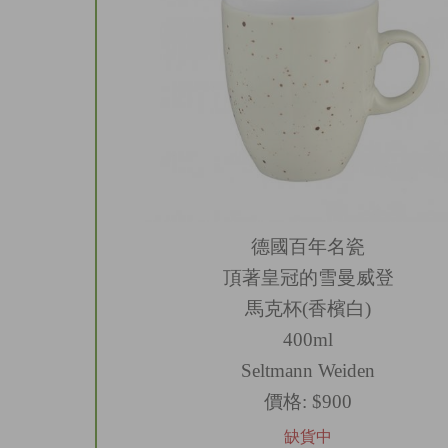
德國百年名瓷
頂著皇冠的雪曼威登
馬克杯(香檳白)
400ml
Seltmann Weiden
價格:
$900
缺貨中