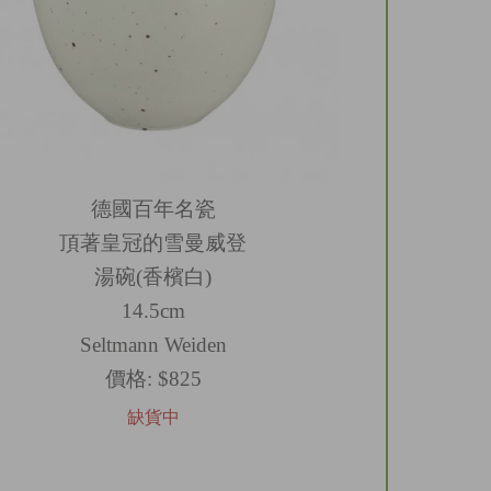
德國百年名瓷
頂著皇冠的雪曼威登
湯碗(香檳白)
14.5cm
Seltmann Weiden
價格:
$825
缺貨中