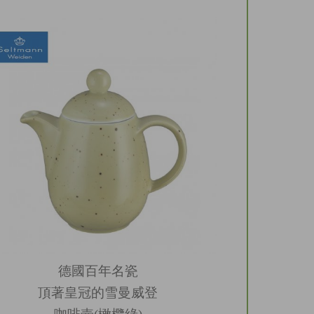
德國百年名瓷
頂著皇冠的雪曼威登