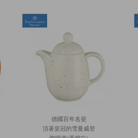
德國百年名瓷
頂著皇冠的雪曼威登