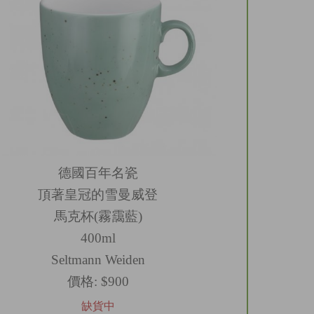
德國百年名瓷
頂著皇冠的雪曼威登
馬克杯(霧靄藍)
400ml
Seltmann Weiden
價格:
$900
缺貨中