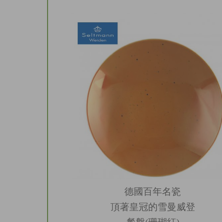
德國百年名瓷
頂著皇冠的雪曼威登