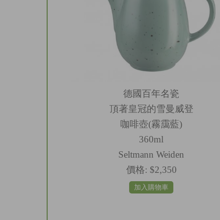
德國百年名瓷
頂著皇冠的雪曼威登
咖啡壺(霧靄藍)
360ml
Seltmann Weiden
價格:
$2,350
加入購物車