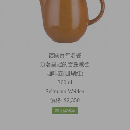
德國百年名瓷
頂著皇冠的雪曼威登
咖啡壺(珊瑚紅)
360ml
Seltmann Weiden
價格:
$2,350
加入購物車