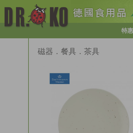
特
磁器．餐具．茶具