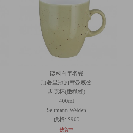
德國百年名瓷
頂著皇冠的雪曼威登
馬克杯(橄欖綠)
400ml
Seltmann Weiden
價格:
$900
缺貨中