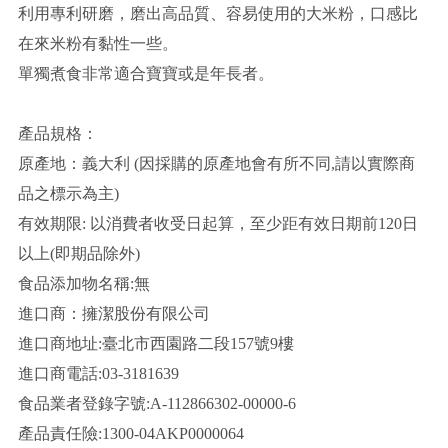
利用專利研磨，磨出高品質、容易使用的大米粉，口感比
在來米粉有黏性一些。
單獨煮食非常適合寶寶或是年長者。
產品規格：
原產地：義大利 (因採購的原產地會有所不同,請以實際商
品之標示為主)
有效期限: 以消費者收受日起算，至少距有效日期前120日
以上(即期品除外)
食品添加物名稱:無
進口商：擁潔股份有限公司
進口商地址:臺北市西園路二段157號9樓
進口商電話:03-3181639
食品業者登錄字號:A-112866302-00000-6
產品責任險:1300-04AKP0000064