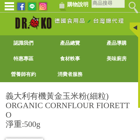
購物說明
認識我們
產品總覽
產品導購
特惠專區
食材軼事
美味廚房
營養師有約
消費者服務
義大利有機黃金玉米粉(細粒)
ORGANIC CORNFLOUR FIORETT
O
淨重:500g