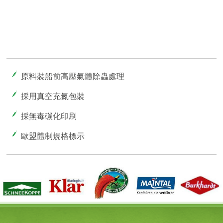
原料裝船前高壓氣體除蟲處理
採用真空充氮包裝
採無毒碳化印刷
歐盟體制規格標示