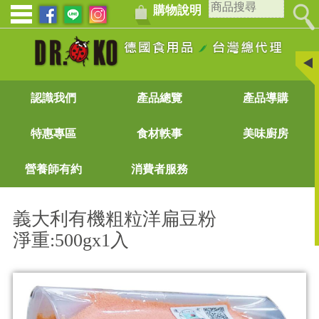
購物說明
認識我們
產品總覽
產品導購
特惠專區
食材軼事
美味廚房
營養師有約
消費者服務
義大利有機粗粒洋扁豆粉
淨重:500gx1入