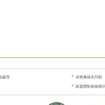
蟲處理
採無毒碳化印刷
歐盟體制規格標