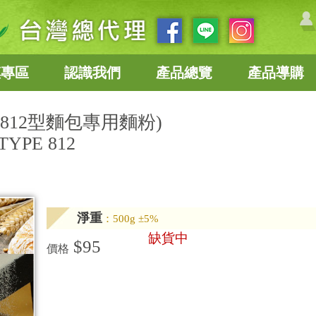
惠專區
認識我們
產品總覽
產品導購
12型麵包專用麵粉)
YPE 812
淨重
：500g ±5%
缺貨中
$95
價格