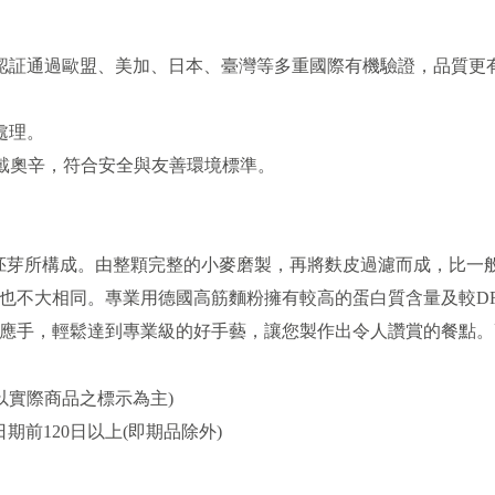
廠認証通過歐盟、美加、日本、臺灣等多重國際有機驗證，品質更
。
處理。
戴奧辛，符合安全與友善環境標準。
.5%的胚芽所構成。由整顆完整的小麥磨製，再將麩皮過濾而成，比
也不大相同。專業用德國高筋麵粉擁有較高的蛋白質含量及較DR
應手，輕鬆達到專業級的好手藝，讓您製作出令人讚賞的餐點。
以實際商品之標示為主)
期前120日以上(即期品除外)