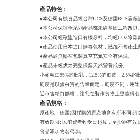
產品特色
：
●本公司有機食品經台灣UCS及德國BCS蒞
●本公司保証全系列產品都未經基因工程改良
●本公司經歐盟進口有機原料，均經CO2除蟲
●產品使用日本進口無毒包材，燃燒不會產生
●產品於無塵室包裝真空充氮安全有保障。
●產品未經烘焙完整保留天然營養成份。
小麥粒由85%的胚乳，12.5%的麩皮，2
筋度是以蛋白質的含量而定，筋度不同，用途
近市售精白麵粉，讓您在製作食物上更能得心
產品規格：
原產地：德國(因採購的原產地會有所不同,請
有效期限: 以消費者收受日起算，至少距有效日
食品添加物名稱:無