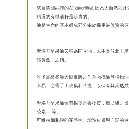
來自德國純淨的Allgäuer地區 因為大自然如
精選的有機油籽是珍貴的。
油是生命的基本組成部分由於採用最優質的原
摩洛哥堅果油又稱為阿甘油，以生長於北非摩
體黃金」之稱。
許多高級餐廳大廚常將之作為橄欖油等植物油
不易，必需手工收集和萃提，以保有其天然成
摩洛哥堅果油含有很多營養物質，脂肪酸、甾
茶素.....等。
可維持細胞膜的完整性、增進皮膚與血球的健