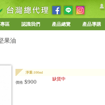
惠專區
認識我們
產品總覽
產品導購
堅果油
淨重:100ml
缺貨中
$900
價格