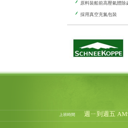
原料裝船前高壓氣體除
採用真空充氮包裝
週ㄧ到週五 AM9:0
上班時間