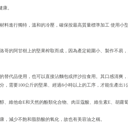
此健康。
材料進行獨特，溫和的冷壓，確保按最高質量標準加工 使用小
洛哥的阿甘樹上的堅果榨取而成，因為產定範圍小、製作不易，
的替代品使用，也可以直接沾麵包或拌沙拉食用。其口感清爽，
分，需要100公斤的堅果、經過8小時以上的工序，才能生產出
醇、維他命E和天然的酚類化合物、肉豆蔻酸、維生素E、胡蘿
康，減少不飽和脂肪酸的氧化，故也有美容油之稱。