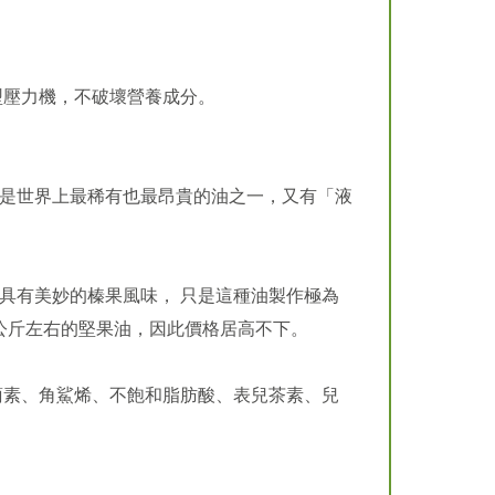
型壓力機，不破壞營養成分。
是世界上最稀有也最昂貴的油之一，又有「液
具有美妙的榛果風味， 只是這種油製作極為
1公斤左右的堅果油，因此價格居高不下。
蔔素、角鯊烯、不飽和脂肪酸、表兒茶素、兒