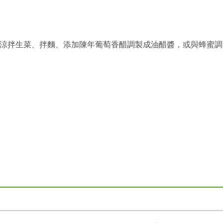
涼拌生菜、拌麵、添加陳年葡萄香醋調製成油醋醬，或與蜂蜜調