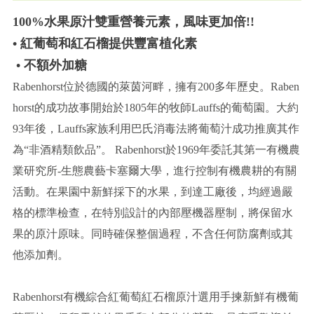
100%水果原汁雙重營養元素，風味更加倍!!
• 紅葡萄和紅石榴提供豐富植化素
• 不額外加糖
Rabenhorst位於德國的萊茵河畔，擁有200多年歷史。Raben
horst的成功故事開始於1805年的牧師Lauffs的葡萄園。大約
93年後，Lauffs家族利用巴氏消毒法將葡萄汁成功推廣其作
為“非酒精類飲品”。 Rabenhorst於1969年委託其第一有機農
業研究所-生態農藝卡塞爾大學，進行控制有機農耕的有關
活動。在果園中新鮮採下的水果，到達工廠後，均經過嚴
格的標準檢查，在特別設計的內部壓機器壓制，將保留水
果的原汁原味。同時確保整個過程，不含任何防腐劑或其
他添加劑。
Rabenhorst有機綜合紅葡萄紅石榴原汁選用手揀新鮮有機葡