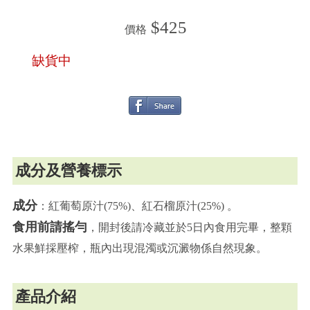
$425
價格
缺貨中
成分及營養標示
成分
：紅葡萄原汁(75%)、紅石榴原汁(25%) 。
食用前請搖勻
，開封後請冷藏並於5日內食用完畢，整顆
水果鮮採壓榨，瓶內出現混濁或沉澱物係自然現象。
產品介紹