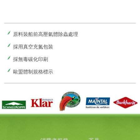
原料裝船前高壓氣體除蟲處理
採用真空充氮包裝
採無毒碳化印刷
歐盟體制規格標示