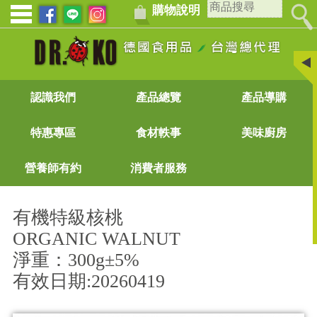
購物說明
認識我們
產品總覽
產品導購
特惠專區
食材軼事
美味廚房
營養師有約
消費者服務
有機特級核桃
ORGANIC WALNUT
淨重：300g±5%
有效日期:20260419