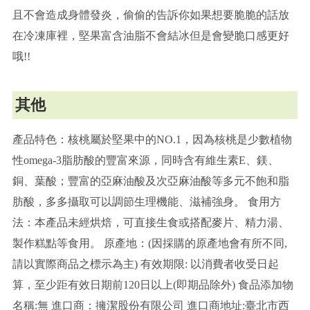
且不會造成身體發炎，偷偷的告訴你如果想要脆脆的話放
在冷凍庫裡，堅果富含油脂不會結冰但是會變脆口感更好
哦!!
其他
產品特色：核桃屬於堅果中的NO.1，因為核桃是少數植物
性omega-3脂肪酸的豐富來源，同時含有維生素E、鎂、
銅、葉酸；豐富的亞麻油酸及次亞麻油酸等多元不飽和脂
肪酸，多多攝取可以調節生理機能、滋補強身。 食用方
法：本產品未經烘焙，可直接生食或搭配麥片、精力湯、
製作糕點等食用。 原產地：(因採購的原產地會有所不同,
請以實際商品之標示為主) 有效期限: 以消費者收受日起
算，至少距有效日期前120日以上(即期品除外) 食品添加物
名稱:無 進口商：擁潔股份有限公司 進口商地址:臺北市西