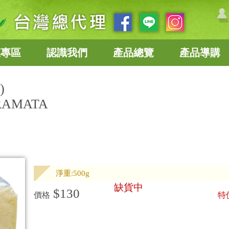
惠專區
認識我們
產品總覽
產品導購
)
RAMATA
淨重:500g
缺貨中
$130
價格
特