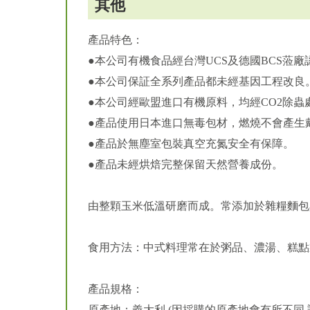
其他
產品特色：
●本公司有機食品經台灣UCS及德國BCS蒞
●本公司保証全系列產品都未經基因工程改良
●本公司經歐盟進口有機原料，均經CO2除蟲
●產品使用日本進口無毒包材，燃燒不會產生
●產品於無塵室包裝真空充氮安全有保障。
●產品未經烘焙完整保留天然營養成份。
由整顆玉米低溫研磨而成。常添加於雜糧麵包
食用方法：中式料理常在於粥品、濃湯、糕點
產品規格：
原產地：義大利 (因採購的原產地會有所不同