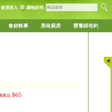
會員登入
購物說明
食材軼事
美味廚房
營養師有約
$65
價產品