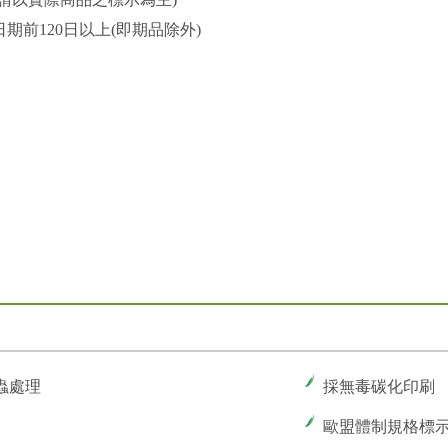
期前120日以上(即期品除外)
蟲處理
採無毒碳化印刷
歐盟體制規格標