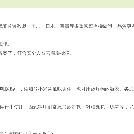
廠認証通過歐盟、美加、日本、臺灣等多重國際有機驗證，品質更
。
處理。
戴奧辛，符合安全與友善環境標準。
與糕點中，添加於小米粥風味更佳，也可用於炸物的麵衣、各式
製作中使用，西式料理則常添加於餅乾、雜糧麵包、瑪芬等，尤
,請以實際商品之標示為主)