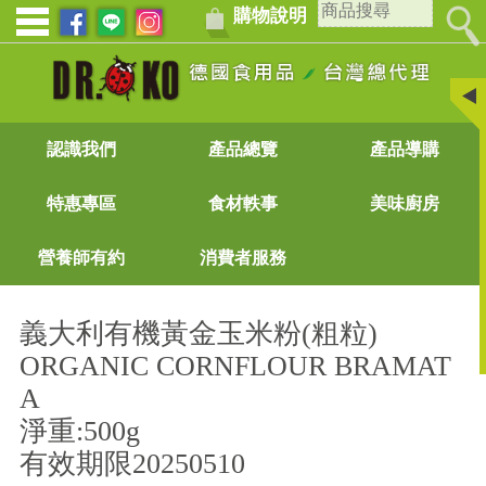
購物說明
認識我們
產品總覽
產品導購
特惠專區
食材軼事
美味廚房
營養師有約
消費者服務
義大利有機黃金玉米粉(粗粒)
ORGANIC CORNFLOUR BRAMAT
A
淨重:500g
有效期限20250510