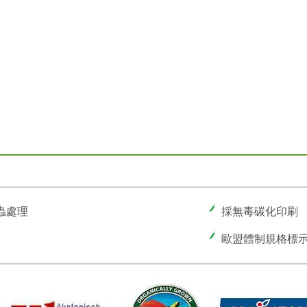
蟲處理
採無毒碳化印刷
歐盟體制規格標