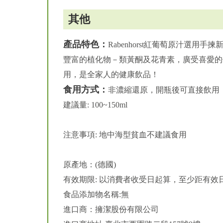
其他
產品特色：
Rabenhorst紅葡萄原汁
豐富的植化物－類黃酮及花青素，廣受喜愛的
用，是全家人的健康飲品！
食用方式：
非濃縮還原，開瓶後可直接飲用
建議量: 100~150ml
注意事項: 地中海型貧血不建議食用
原產地：(德國)
有效期限: 以消費者收受日起算，至少距有效日
食品添加物名稱:無
進口商：擁潔股份有限公司