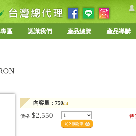
惠專區
認識我們
產品總覽
產品導購
IRON
內容量：750
ml
$2,550
價格
特