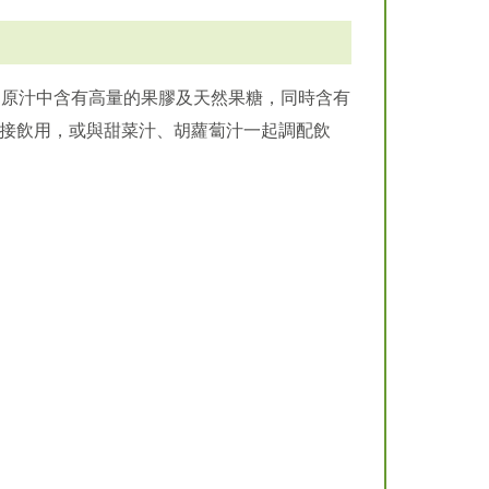
養，原汁中含有高量的果膠及天然果糖，同時含有
接飲用，或與甜菜汁、胡蘿蔔汁一起調配飲