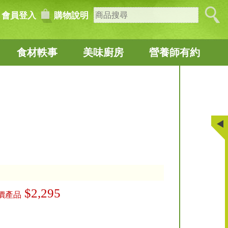
會員登入
購物說明
食材軼事
美味廚房
營養師有約
$2,295
價產品