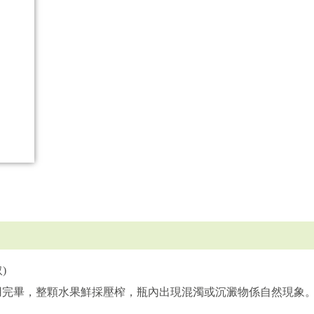
)
用完畢，整顆水果鮮採壓榨，瓶內出現混濁或沉澱物係自然現象