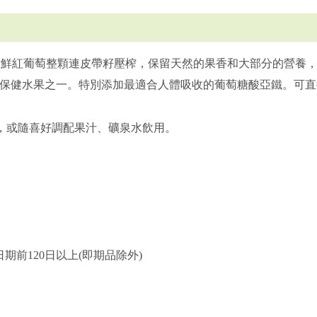
選用手揀新鮮紅葡萄整顆連皮帶籽壓榨，保留天然的果香和大部分的營
保健水果之一。特別添加最適合人體吸收的葡萄糖酸亞鐵。可直
，或隨喜好調配果汁、礦泉水飲用。
期前120日以上(即期品除外)