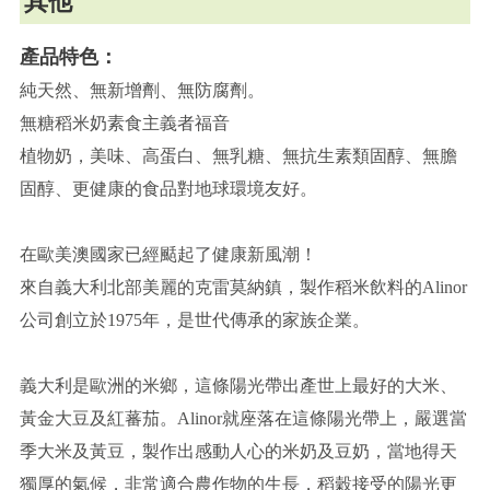
其他
產品特色：
純天然、無新增劑、無防腐劑。
無糖稻米奶素食主義者福音
植物奶，美味、高蛋白、無乳糖、無抗生素類固醇、無膽
固醇、更健康的食品對地球環境友好。
在歐美澳國家已經颳起了健康新風潮！
來自義大利北部美麗的克雷莫納鎮，製作稻米飲料的Alinor
公司創立於1975年，是世代傳承的家族企業。
義大利是歐洲的米鄉，這條陽光帶出產世上最好的大米、
黃金大豆及紅蕃茄。Alinor就座落在這條陽光帶上，嚴選當
季大米及黃豆，製作出感動人心的米奶及豆奶，當地得天
獨厚的氣候，非常適合農作物的生長，稻穀接受的陽光更