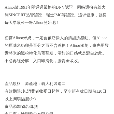
Alinor於1991年即通過嚴格的DNV認證，同時還擁有義大
利SINCERT品管認證、瑞士IMC等認證。追求健康，就從
每天早晨來一杯Alinor開始吧！
初嘗Alinor米奶，一定會被它懾人的清甜所感動。但Alinor
的原味米奶卻是百分之百不含蔗糖！Alinor獨創，事先用酵
素將米的澱粉轉化為葡萄糖，清甜的口感就是源自於此。
不必再經分解，入口即消化，腸胃全吸收。
產品規格：原產地：義大利裝進口
有效期限: 以消費者收受日起算，至少距有效日期前120日
以上(即期品除外)
食品添加物名稱:無