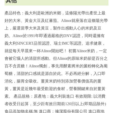
其他
產品特色：義大利是歐洲的米鄉，這條陽光帶出產世上最
好的大米、黃金大豆及紅蕃茄。Alinor就座落在這條陽光帶
上，嚴選當季大米及黃豆，製作出感動人心的米奶及豆
奶。Alinor於1991年即通過嚴格的DNV認證，同時還擁有
義大利SINCERT品管認證、瑞士IMC等認證。追求健康，
就從每天早晨來一杯Alinor開始吧！ 初嘗Alinor米奶，一定
會被它懾人的清甜所感動。但Alinor的原味米奶卻是百分之
百不含蔗糖！Alinor獨創，事先用酵素將米的澱粉轉化為葡
萄糖，清甜的口感就是源自於此。不必再經分解，入口即
消化，腸胃全吸收。薑黃米奶特別添加營養價值高的薑
黃，薑黃是近幾年最受歡迎的食材，營養關鍵來自於薑黃
素。 產品規格：原產地：義大利裝進口 有效期限: 以消費
者收受日起算，至少距有效日期前120日以上(即期品除外)
食品添加物名稱:無 進口商：擁潔股份有限公司 進口商地