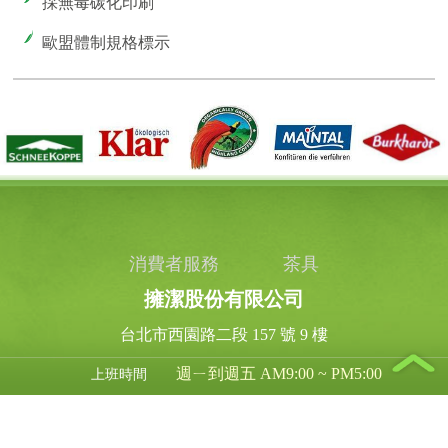
採無毒碳化印刷
歐盟體制規格標示
消費者服務
茶具
擁潔股份有限公司
台北市西園路二段 157 號 9 樓
週ㄧ到週五 AM9:00 ~ PM5:00
上班時間
03-318 - 1639
客服專線
03-318 - 1636
傳真