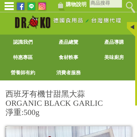
購物說明
認識我們
產品總覽
產品導購
特惠專區
食材軼事
美味廚房
營養師有約
消費者服務
西班牙有機甘甜黑大蒜
ORGANIC BLACK GARLIC
淨重:500g