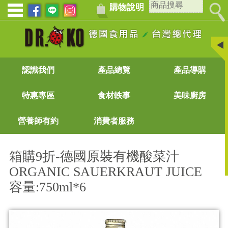
購物說明
認識我們
產品總覽
產品導購
特惠專區
食材軼事
美味廚房
營養師有約
消費者服務
箱購9折-德國原裝有機酸菜汁
ORGANIC SAUERKRAUT JUICE
容量:750ml*6