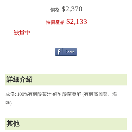
$2,370
價格
$2,133
特價產品
缺貨中
詳細介紹
成份: 100%有機酸菜汁-經乳酸菌發酵 (有機高麗菜、海
鹽)。
其他