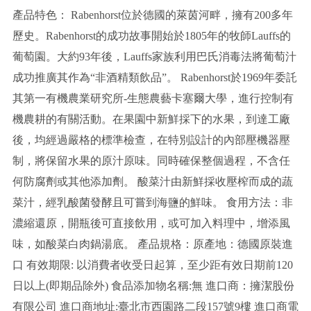
產品特色： Rabenhorst位於德國的萊茵河畔，擁有200多年
歷史。Rabenhorst的成功故事開始於1805年的牧師Lauffs的
葡萄園。大約93年後，Lauffs家族利用巴氏消毒法將葡萄汁
成功推廣其作為“非酒精類飲品”。 Rabenhorst於1969年委託
其第一有機農業研究所-生態農藝卡塞爾大學，進行控制有
機農耕的有關活動。在果園中新鮮採下的水果，到達工廠
後，均經過嚴格的標準檢查，在特別設計的內部壓機器壓
制，將保留水果的原汁原味。同時確保整個過程，不含任
何防腐劑或其他添加劑。 酸菜汁由新鮮採收壓榨而成的蔬
菜汁，經乳酸菌發酵且可嘗到海鹽的鮮味。 食用方法：非
濃縮還原，開瓶後可直接飲用，或可加入料理中，增添風
味，如酸菜白肉鍋湯底。 產品規格：原產地：德國原裝進
口 有效期限: 以消費者收受日起算，至少距有效日期前120
日以上(即期品除外) 食品添加物名稱:無 進口商：擁潔股份
有限公司 進口商地址:臺北市西園路二段157號9樓 進口商電