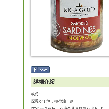
詳細介紹
成份:
煙燻沙丁魚，橄欖油，鹽。
(本產品含有魚，不適合其過敏體質者食用)