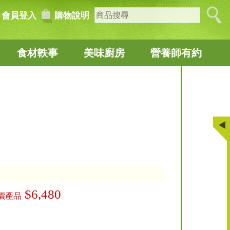
會員登入
購物說明
食材軼事
美味廚房
營養師有約
$6,480
價產品