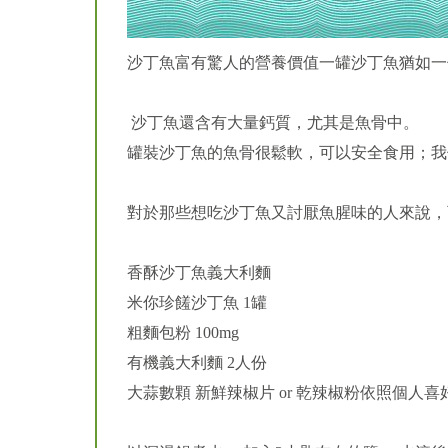
沙丁魚富有驚人的營養價值一罐沙丁魚猶如一個
沙丁魚還含有大量鈣質，尤其是魚骨中。
罐裝沙丁魚的魚骨很鬆軟，可以安全食用；我
對於那些想吃沙丁魚又討厭魚腥味的人來說，
香酥沙丁魚義大利麵
米你珍饈沙丁魚 1罐
粗麵包粉 100mg
有機義大利麵 2人份
大蒜數顆 新鮮辣椒片 or 乾辣椒粉依照個人