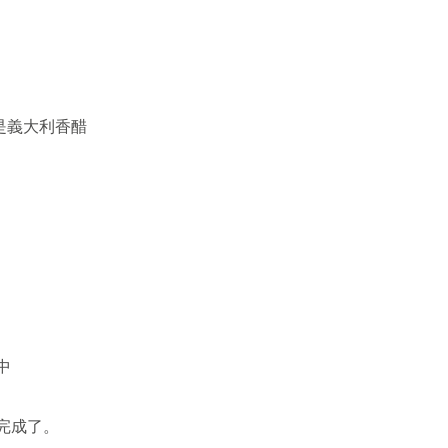
就是義大利香醋
中
完成了。