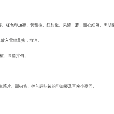
小麥、紅色印加麥、黃甜椒、紅甜椒、果醬一瓶、甜心細鹽、黑胡
:1放入電鍋蒸熟，放涼。
椒、果醬拌勻。
、生菜片、甜椒條、拌勻調味後的印加麥及單粒小麥們。