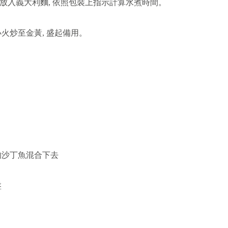
後放入義大利麵, 依照包裝上指示計算水煮時間。
小火炒至金黃, 盛起備用。
的沙丁魚混合下去
盤
。