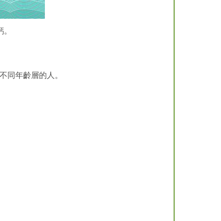
鈣。
不同年齡層的人。