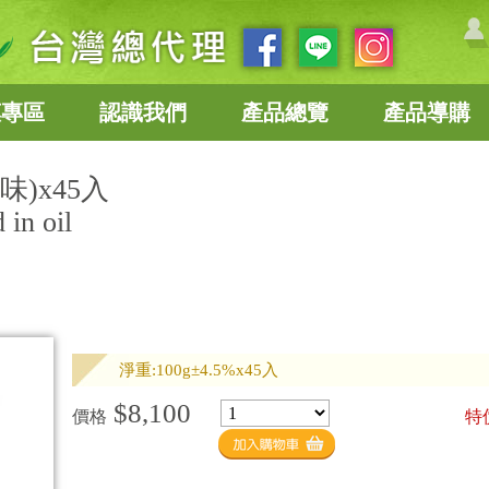
惠專區
認識我們
產品總覽
產品導購
)x45入
 in oil
淨重:100g±4.5%x45入
$8,100
價格
特