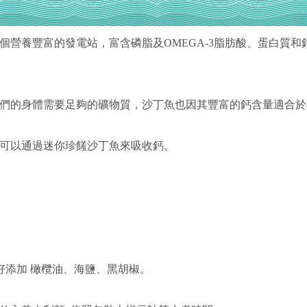
營養豐富的發電站，富含磷脂及OMEGA-3脂肪酸、蛋白質和
們的身體需要足夠的礦物質，沙丁魚也因其豐富的鈣含量適合於
可以通過迷你珍饈沙丁魚來吸收鈣。
喜好添加 橄欖油、海鹽、黑胡椒。