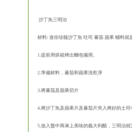
沙丁魚三明治
材料: 迷你珍饈沙丁魚 吐司 蕃茄 蘋果 輔料
1.提前用烘箱烤出麵包備用。
2.準備材料，蕃茄和蘋果洗乾淨
3.將蕃茄及蘋果切片
4.將沙丁魚及蘋果片及蕃茄片夾入烤好的土司
5.放入盤中再淋上美味的義大利醋，三明治就