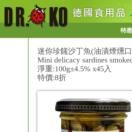
特
迷你珍饈沙丁魚(油漬煙燻口味
Mini delicacy sardines smoked
淨重:100g±4.5% x45入
特價:8折