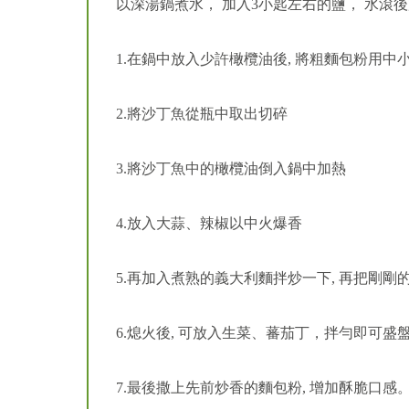
以深湯鍋煮水， 加入3小匙左右的鹽， 水滾
1.在鍋中放入少許橄欖油後, 將粗麵包粉用中
2.將沙丁魚從瓶中取出切碎
3.將沙丁魚中的橄欖油倒入鍋中加熱
4.放入大蒜、辣椒以中火爆香
5.再加入煮熟的義大利麵拌炒一下, 再把剛剛
6.熄火後, 可放入生菜、蕃茄丁，拌勻即可盛
7.最後撒上先前炒香的麵包粉, 增加酥脆口感