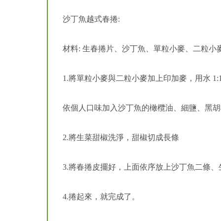
沙丁魚越式春捲:
材料: 生春捲片、沙丁魚、單粒小麥、二粒
1.將單粒小麥與二粒小麥加上印加麥，用水 1
依個人口味加入沙丁魚的橄欖油、細鹽、黑胡
2.將生菜甜椒洗淨，甜椒切成長條
3.將春捲皮擺好，上面依序放上沙丁魚二條
4.捲起來，就完成了。