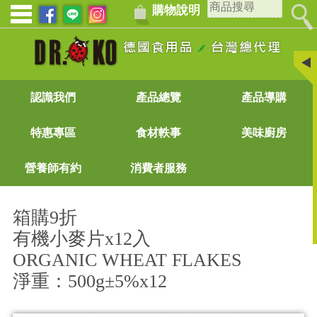
購物說明
認識我們
產品總覽
產品導購
特惠專區
食材軼事
美味廚房
營養師有約
消費者服務
箱購9折
有機小麥片x12入
ORGANIC WHEAT FLAKES
淨重：500g±5%x12