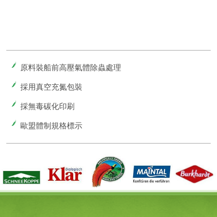
原料裝船前高壓氣體除蟲處理
採用真空充氮包裝
採無毒碳化印刷
歐盟體制規格標示