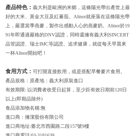
產品特色：
義大利是歐洲的米鄉，這條陽光帶出產世上最
好的大米、黃金大豆及紅蕃茄。Alinor就座落在這條陽光帶
上，嚴選當季燕麥，製作出感動人心的燕麥奶。Alinor於19
91年即通過嚴格的DNV認證，同時還擁有義大利SINCERT
品管認證、瑞士IMC等認證。追求健康，就從每天早晨來
一杯Alinor開始吧！
食用方式：
可打開直接飲用，或是搭配早餐麥片食用。
產品規格：原產地：義大利原裝進口
有效期限: 以消費者收受日起算，至少距有效日期前120日
以上(即期品除外)
食品添加物名稱:無
進口商：擁潔股份有限公司
進口商地址:臺北市西園路二段157號9樓
進口商電話:03-3181639