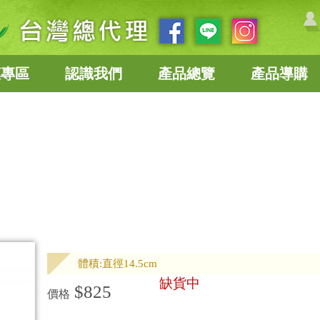
惠專區
認識我們
產品總覽
產品導購
體積:直徑14.5cm
缺貨中
$825
價格