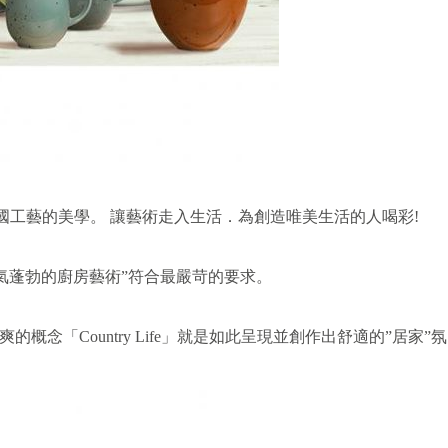
現德國工藝的美學。 讓藝術走入生活．為創造唯美生活的人喝彩!
活躍與生氣蓬勃的廚房藝術”符合最嚴苛的要求。
概念「Country Life」就是如此呈現並創作出舒適的”居家