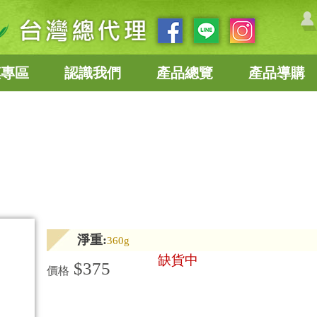
惠專區
認識我們
產品總覽
產品導購
淨重:
360g
缺貨中
$375
價格