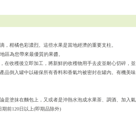
滴，柑橘色彩濃烈。這些水果是當地經濟的重要支柱。
西里地區為您帶來最優質的果醬。
，在收穫後立即加工，將新鮮的收穫物用手去皮並耐心切碎，並
產品倒入罐中以確保所有香料和香氣均被密封在罐內。有機美味
論是塗抹在麵包上，又或者是沖熱水泡成水果茶、調酒、加入氣
期前120日以上(即期品除外)