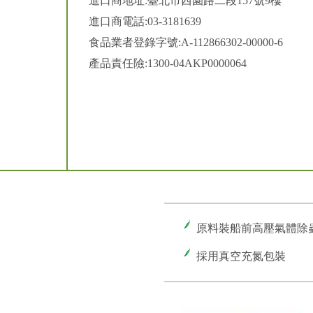
進口商地址:臺北市西園路二段157號9樓
進口商電話:03-3181639
食品業者登錄字號:A-112866302-00000-6
產品責任險:1300-04AKP0000064
原料裝船前高壓氣體除
採用真空充氮包裝