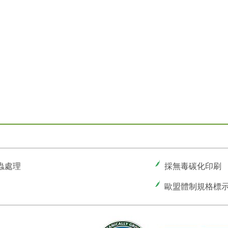
蟲處理
採無毒碳化印刷
歐盟體制規格標