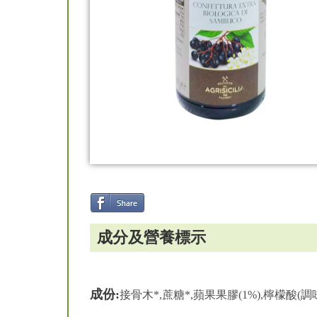
成分及營養標示
成份:
接骨木*,蔗糖*,蘋果果膠(1%),檸檬酸(調味劑