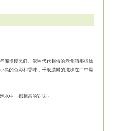
準備慢慢烹飪。依照代代相傳的老食譜那樣徐
小島的色彩和香味，千般濃鬱的滋味在口中爆
泡水中，都相當的對味~