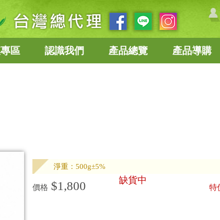
惠專區
認識我們
產品總覽
產品導購
淨重：500g±5%
缺貨中
$1,800
價格
特