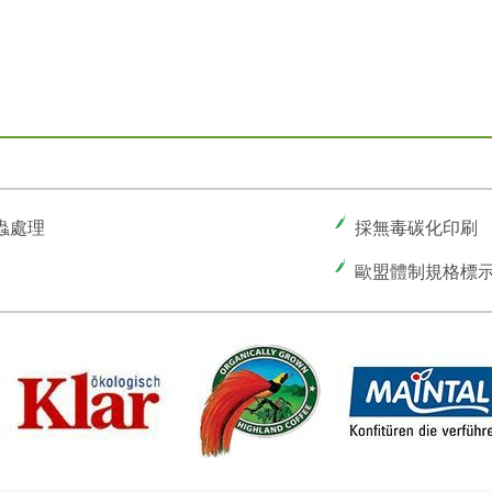
蟲處理
採無毒碳化印刷
歐盟體制規格標