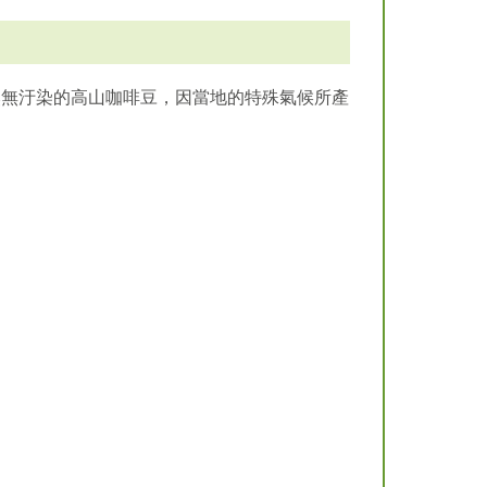
n )天然無汙染的高山咖啡豆，因當地的特殊氣候所產