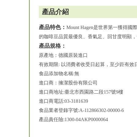
產品介紹
產品特色：
Mount Hagen是世界第一獲
的咖啡豆品質最優良、香氣足、回甘度明顯，
產品規格：
原產地：德國原裝進口
有效期限: 以消費者收受日起算，至少距有效日
食品添加物名稱:無
進口商：擁潔股份有限公司
進口商地址:臺北市西園路二段157號9樓
進口商電話:03-3181639
食品業者登錄字號:A-112866302-00000-6
產品責任險:1300-04AKP0000064