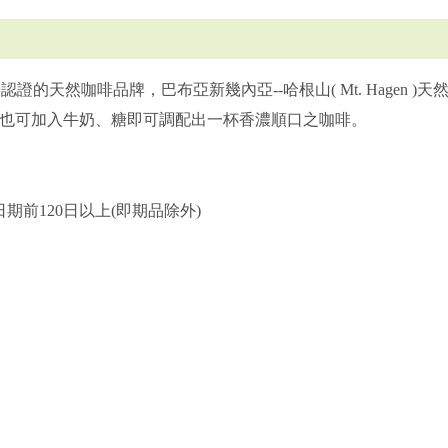
得國際認證的天然咖啡品牌，巴布亞新幾內亞--哈根山( Mt. Hage
也可加入牛奶、糖即可調配出一杯香濃順口之咖啡。
期前120日以上(即期品除外)