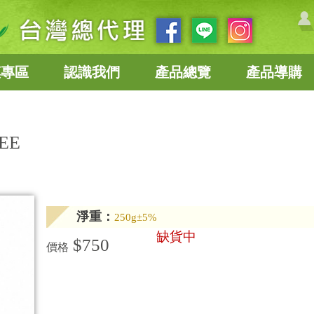
惠專區
認識我們
產品總覽
產品導購
EE
淨重：
250g±5%
缺貨中
$750
價格