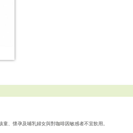
，孩童、懷孕及哺乳婦女與對咖啡因敏感者不宜飲用。