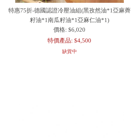
特惠75折-德國認證冷壓油組(黑孜然油*1亞麻薺
籽油*1南瓜籽油*1亞麻仁油*1)
價格:
$6,020
特價產品:
$4,500
缺貨中