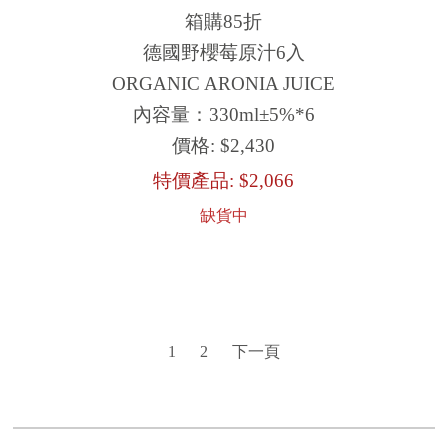
箱購85折
德國野櫻莓原汁6入
ORGANIC ARONIA JUICE
內容量：330ml±5%*6
價格:
$2,430
特價產品:
$2,066
缺貨中
1
2
下一頁