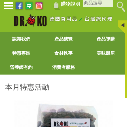
購物說明
認識我們
產品總覽
產品導購
特惠專區
食材軼事
美味廚房
營養師有約
消費者服務
本月特惠活動