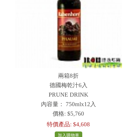
兩箱8折
德國梅乾汁6入
PRUNE DRINK
內容量： 750mlx12入
價格:
$5,760
特價產品:
$4,608
加入購物車