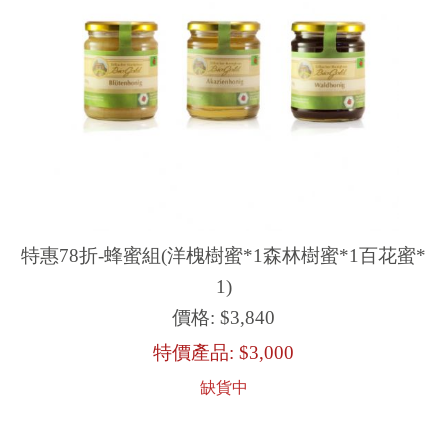
特惠78折-蜂蜜組(洋槐樹蜜*1森林樹蜜*1百花蜜*
1)
價格:
$3,840
特價產品:
$3,000
缺貨中