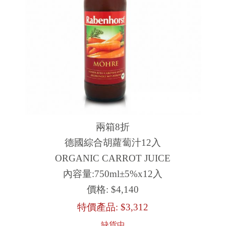
兩箱8折
德國綜合胡蘿蔔汁12入
ORGANIC CARROT JUICE
內容量:750ml±5%x12入
價格:
$4,140
特價產品:
$3,312
缺貨中