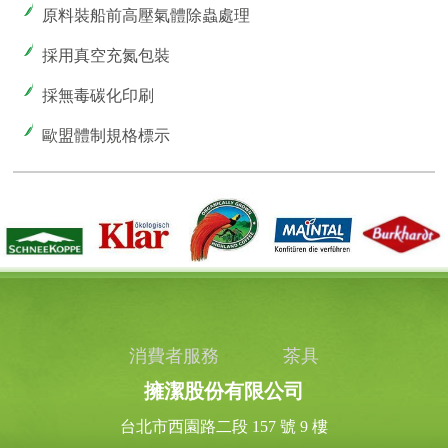
原料裝船前高壓氣體除蟲處理
採用真空充氮包裝
採無毒碳化印刷
歐盟體制規格標示
消費者服務
茶具
擁潔股份有限公司
台北市西園路二段 157 號 9 樓