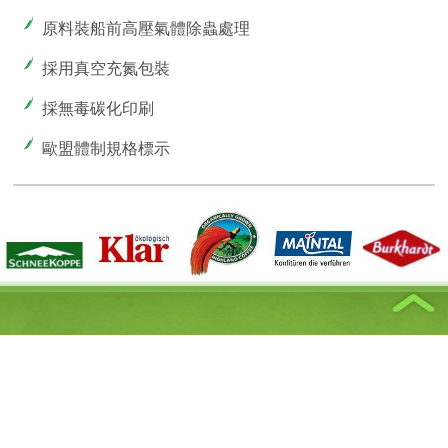
原料裝船前高壓氣體除蟲處理
採用真空充氮包裝
採無毒碳化印刷
歐盟體制規格標示
消費者服務
茶具
擁潔股份有限公司
台北市西園路二段 157 號 9 樓