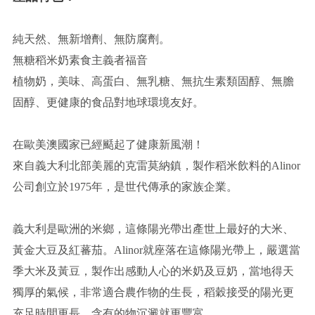
純天然、無新增劑、無防腐劑。
無糖稻米奶素食主義者福音
植物奶，美味、高蛋白、無乳糖、無抗生素類固醇、無膽
固醇、更健康的食品對地球環境友好。
在歐美澳國家已經颳起了健康新風潮！
來自義大利北部美麗的克雷莫納鎮，製作稻米飲料的Alinor
公司創立於1975年，是世代傳承的家族企業。
義大利是歐洲的米鄉，這條陽光帶出產世上最好的大米、
黃金大豆及紅蕃茄。Alinor就座落在這條陽光帶上，嚴選當
季大米及黃豆，製作出感動人心的米奶及豆奶，當地得天
獨厚的氣候，非常適合農作物的生長，稻穀接受的陽光更
充足時間更長，含有的物沉澱就更豐富。