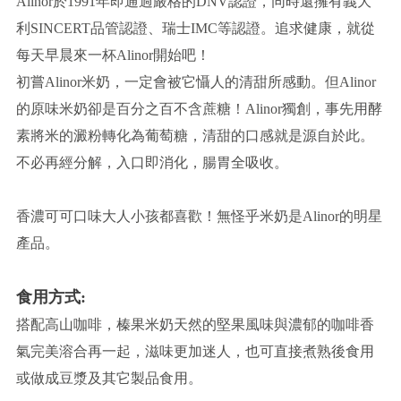
Alinor於1991年即通過嚴格的DNV認證，同時還擁有義大
利SINCERT品管認證、瑞士IMC等認證。追求健康，就從
每天早晨來一杯Alinor開始吧！
初嘗Alinor米奶，一定會被它懾人的清甜所感動。但Alinor
的原味米奶卻是百分之百不含蔗糖！Alinor獨創，事先用酵
素將米的澱粉轉化為葡萄糖，清甜的口感就是源自於此。
不必再經分解，入口即消化，腸胃全吸收。
香濃可可口味大人小孩都喜歡！無怪乎米奶是Alinor的明星
產品。
食用方式:
搭配高山咖啡，榛果米奶天然的堅果風味與濃郁的咖啡香
氣完美溶合再一起，滋味更加迷人，也可直接煮熟後食用
或做成豆漿及其它製品食用。