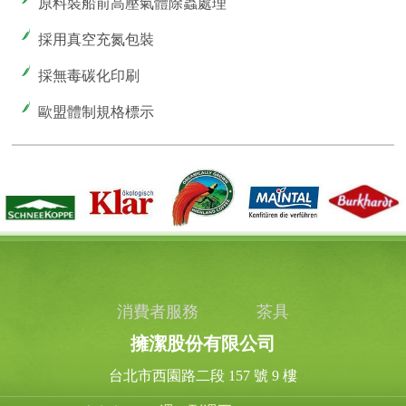
原料裝船前高壓氣體除蟲處理
採用真空充氮包裝
採無毒碳化印刷
歐盟體制規格標示
消費者服務
茶具
擁潔股份有限公司
台北市西園路二段 157 號 9 樓