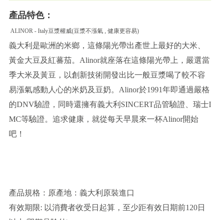
產品特色：
ALINOR - Italy豆漿權威
(豆漿不漲氣 , 健康更容易)
義大利是歐洲的米鄉，這條陽光帶出產世上最好的大米、
黃金大豆及紅蕃茄。Alinor就座落在這條陽光帶上，嚴選當
季大米及黃豆，以創新技術開發出比一般豆漿喝了較不容
易漲氣感動人心的米奶及豆奶。Alinor於1991年即通過嚴格
的DNV驗證，同時還擁有義大利SINCERT品管驗證、瑞士I
MC等驗證。追求健康，就從每天早晨來一杯Alinor開始
吧！
產品規格：原產地：義大利原裝進口
有效期限: 以消費者收受日起算，至少距有效日期前120日