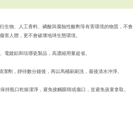
衍生物、人工香料、磷酸與腐蝕性酸劑等有害環境的物質，不會
傷害人體，更不會破壞地球生態環境。
、電鍍鋁和琺瑯瓷製品，高濃縮用量超省。
上清潔劑，靜待數分鐘後，再以馬桶刷刷洗，最後清水沖淨。
保持瓶口乾燥潔淨，避免接觸眼睛或傷口，並避免孩童拿取。