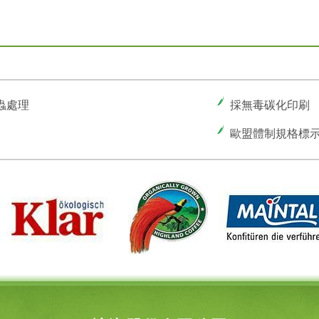
蟲處理
採無毒碳化印刷
歐盟體制規格標