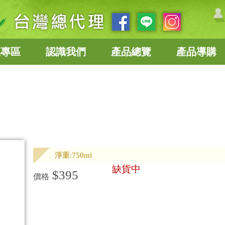
惠專區
認識我們
產品總覽
產品導購
淨重:750ml
缺貨中
$395
價格