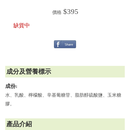
$395
價格
缺貨中
成分及營養標示
成份:
水、乳酸、檸檬酸、辛基葡糖苷、脂肪醇硫酸鹽、玉米糖
膠。
產品介紹