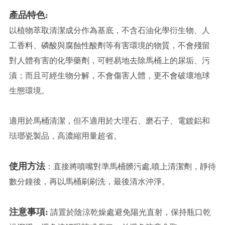
產品特色:
以植物萃取清潔成分作為基底，不含石油化學衍生物、人
工香料、磷酸與腐蝕性酸劑等有害環境的物質，不會殘留
對人體有害的化學藥劑，可輕易地去除馬桶上的尿垢、污
漬；而且可經生物分解，不會傷害人體，更不會破壞地球
生態環境。
適用於馬桶清潔，但不適用於大理石、磨石子、電鍍鋁和
琺瑯瓷製品，高濃縮用量超省。
使用方法
：直接將噴嘴對準馬桶髒污處,噴上清潔劑，靜待
數分鐘後，再以馬桶刷刷洗，最後清水沖淨。
注意事項:
請置於陰涼乾燥處避免陽光直射，保持瓶口乾