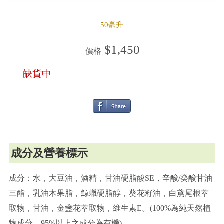
50毫升
$1,450
價格
缺貨中
成分及營養標示
成分：水，大豆油，酒精，甘油硬脂酸SE，辛酸/癸酸甘油
三酯，乳油木果脂，鯨蠟硬脂醇，葵花籽油，白鳶尾根萃
取物，甘油，金盞花萃取物，維生素E。(100%為純天然植
物成分，95%以上之成分為有機)