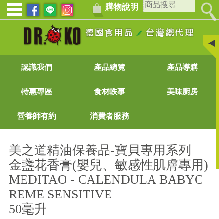
購物說明
認識我們
產品總覽
產品導購
特惠專區
食材軼事
美味廚房
營養師有約
消費者服務
美之道精油保養品-寶貝專用系列
金盞花香膏(嬰兒、敏感性肌膚專用)
MEDITAO - CALENDULA BABYC
REME SENSITIVE
50毫升