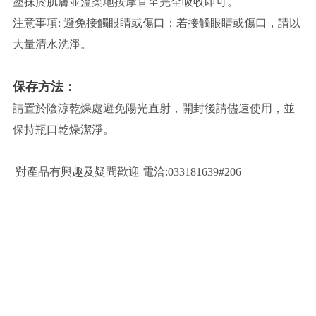
塗抹於肌膚並溫柔地按摩直至完全吸收即可。
注意事項: 避免接觸眼睛或傷口；若接觸眼睛或傷口，請以
大量清水洗淨。
保存方法：
請置於陰涼乾燥處避免陽光直射，開封後請儘速使用，並
保持瓶口乾燥潔淨。
對產品有興趣及疑問歡迎 電洽:033181639#206