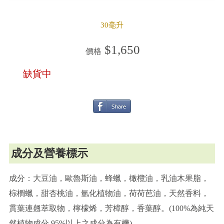
30毫升
$1,650
價格
缺貨中
成分及營養標示
成分：大豆油，歐魯斯油，蜂蠟，橄欖油，乳油木果脂，
棕櫚蠟，甜杏桃油，氫化植物油，荷荷芭油，天然香料，
貫葉連翹萃取物，檸檬烯，芳樟醇，香葉醇。(100%為純天
然植物成分,95%以上之成分為有機)