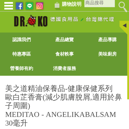
購物說明
認識我們
產品總覽
產品導購
特惠專區
食材軼事
美味廚房
營養師有約
消費者服務
美之道精油保養品-健康保健系列
歐白芷香膏(減少肌膚脫屑,適用於鼻
子周圍)
MEDITAO - ANGELIKABALSAM
30毫升