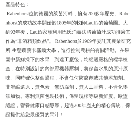
產品特色：
Rabenhorst位於德國的萊茵河畔，擁有200多年歷史。Rabe
nhorst的成功故事開始於1805年的牧師Lauffs的葡萄園。大
約93年後，Lauffs家族利用巴氏消毒法將葡萄汁成功推廣其
作為“非酒精類飲品”。 Rabenhorst於1969年委託其農業研究
所-生態農藝卡塞爾大學，進行控制農耕的有關活動。在果
園中新鮮採下的水果，到達工廠後，均經過嚴格的標準檢
查，在特別設計的內部壓機器壓制，將保留水果的原汁原
味。同時確保整個過程，不含任何防腐劑或其他添加劑。
非濃縮還原，無色素，無防腐劑，無人工香料，不含化學
添加物。專利無菌包裝技術，保留現榨等級新鮮度。歐盟
認證，營養健康口感醇厚，超過200年歷史的精心傳統，保
證提供給您最優質的果汁！