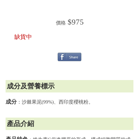
$975
價格
缺貨中
成分及營養標示
成分
：沙棘果泥(99%)、西印度櫻桃粉。
產品介紹