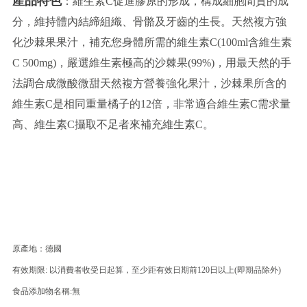
產品特色
：維生素C促進膠原的形成，構成細胞間質的成
分，維持體內結締組織、骨骼及牙齒的生長。天然複方強
化沙棘果果汁，補充您身體所需的維生素C(100ml含維生素
C 500mg)，嚴選維生素極高的沙棘果(99%)，用最天然的手
法調合成微酸微甜天然複方營養強化果汁，沙棘果所含的
維生素C是相同重量橘子的12倍，非常適合維生素C需求量
高、維生素C攝取不足者來補充維生素C。
原產地：德國
有效期限: 以消費者收受日起算，至少距有效日期前120日以上(即期品除外)
食品添加物名稱:無