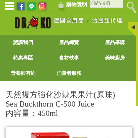
購物說明
認識我們
產品總覽
產品導購
特惠專區
食材軼事
美味廚房
營養師有約
消費者服務
天然複方強化沙棘果果汁(原味)
Sea Buckthorn C-500 Juice
內容量：450ml