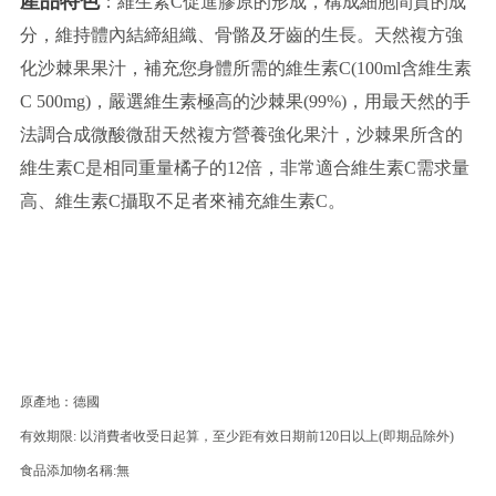
產品特色
：維生素C促進膠原的形成，構成細胞間質的成
分，維持體內結締組織、骨骼及牙齒的生長。天然複方強
化沙棘果果汁，補充您身體所需的維生素C(100ml含維生素
C 500mg)，嚴選維生素極高的沙棘果(99%)，用最天然的手
法調合成微酸微甜天然複方營養強化果汁，沙棘果所含的
維生素C是相同重量橘子的12倍，非常適合維生素C需求量
高、維生素C攝取不足者來補充維生素C。
原產地：德國
有效期限: 以消費者收受日起算，至少距有效日期前120日以上(即期品除外)
食品添加物名稱:無