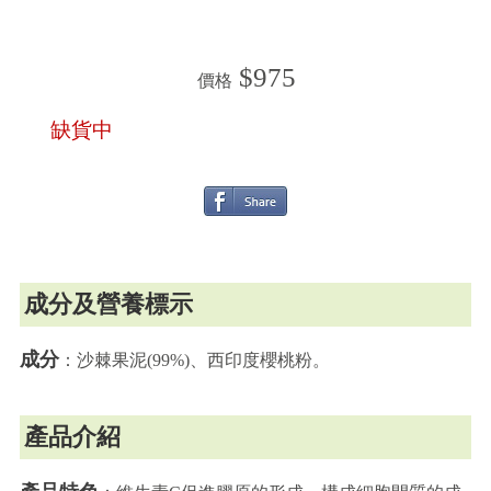
$975
價格
缺貨中
成分及營養標示
成分
：沙棘果泥(99%)、西印度櫻桃粉。
產品介紹