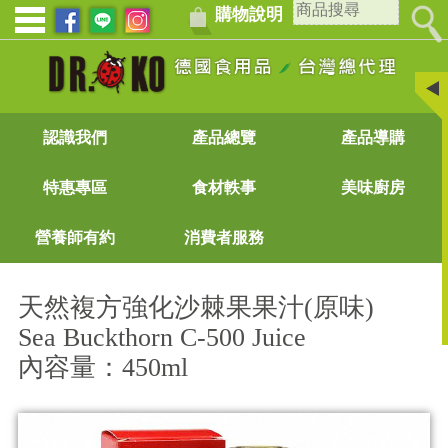
購物說明
認識我們
產品總覽
產品導購
特惠專區
食材軼事
美味廚房
營養師有約
消費者服務
天然複方強化沙棘果果汁(原味)
Sea Buckthorn C-500 Juice
內容量：450ml