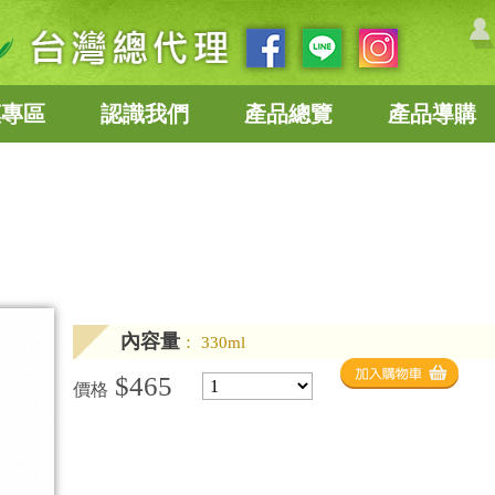
惠專區
認識我們
產品總覽
產品導購
內容量
： 330ml
$465
價格