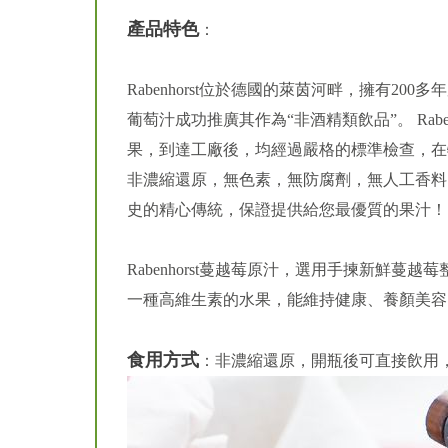
產品特色
：
Rabenhorst位於德國的萊茵河畔，擁有200多
葡萄汁成功推廣其作為“非酒精類飲品”。 Rab
果，到達工廠後，均經過嚴格的標準檢查，在
非濃縮還原，無色素，無防腐劑，無人工香料
史的精心傳統，保證提供給您最優質的果汁！
Rabenhorst蔓越莓原汁，選用手揀新鮮
一種高維生素的水果，能維持健康、養顏美容
食用方式
：非濃縮還原，開瓶後可直接飲用，