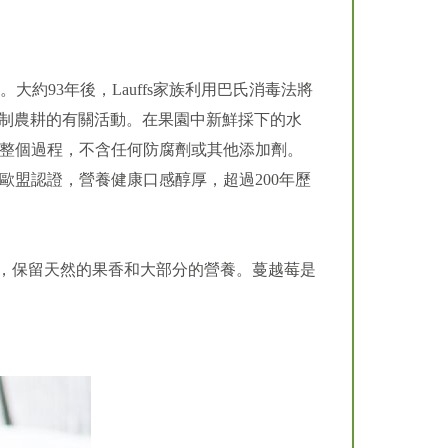
萄園。大約93年後，Lauffs家族利用巴氏消毒法將
進行控制農耕的有關活動。在果園中新鮮採下的水
整個過程，不含任何防腐劑或其他添加劑。
盟認證，營養健康口感醇厚，超過200年歷
果汁，保留天然的果香和大部分的營養。蔓越莓是