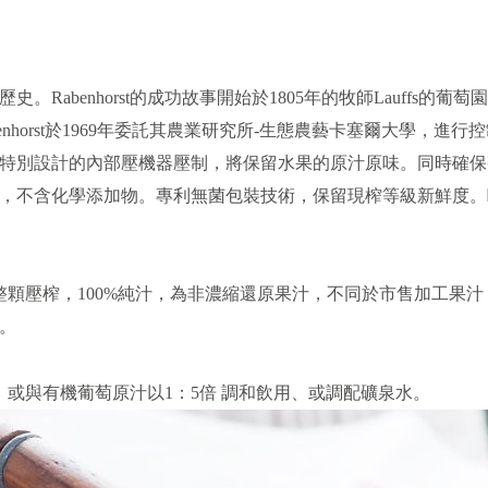
年歷史。Rabenhorst的成功故事開始於1805年的牧師Lauffs的葡
enhorst於1969年委託其農業研究所-生態農藝卡塞爾大學，
特別設計的內部壓機器壓制，將保留水果的原汁原味。同時確保
，不含化學添加物。專利無菌包裝技術，保留現榨等級新鮮度。歐
蔓越莓整顆壓榨，100%純汁，為非濃縮還原果汁，不同於市售加工
。
或與有機葡萄原汁以1：5倍 調和飲用、或調配礦泉水。