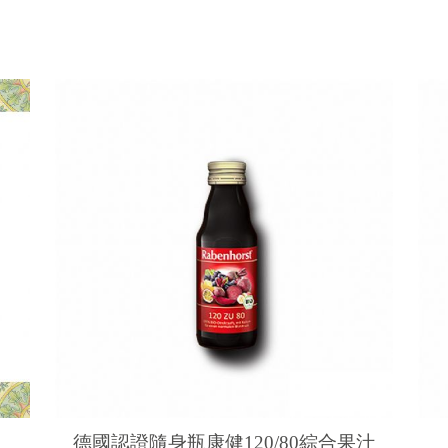
德國認證隨身瓶康健​120/80綜合果汁