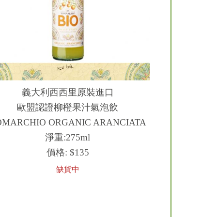
義大利西西里原裝進口
歐盟認證柳橙果汁氣泡飲
OMARCHIO ORGANIC ARANCIATA
淨重:275ml
價格:
$135
缺貨中