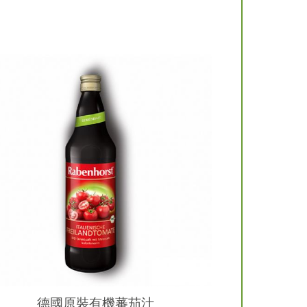
德國原裝有機蕃茄汁