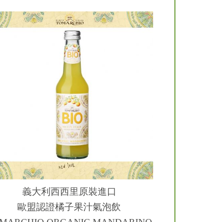
義大利西西里原裝進口
歐盟認證橘子果汁氣泡飲