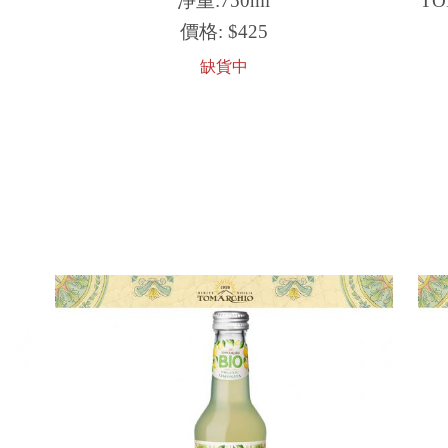
淨重:750ml
TO
價格:
$425
缺貨中