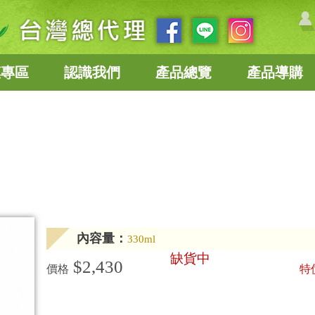
惠專區
認識我們
產品總覽
產品導購
內容量：
330ml
缺貨中
$2,430
價格
特