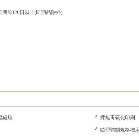
期前120日以上(即期品除外)
蟲處理
採無毒碳化印刷
歐盟體制規格標