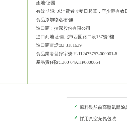
產地:德國
有效期限: 以消費者收受日起算，至少距有效日
食品添加物名稱:無
進口商：擁潔股份有限公司
進口商地址:臺北市西園路二段157號9樓
進口商電話:03-3181639
食品業者登錄字號:H-112435753-000001-6
產品責任險:1300-04AKP0000064
原料裝船前高壓氣體除
採用真空充氮包裝