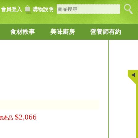
會員登入
購物說明
食材軼事
美味廚房
營養師有約
$2,066
價產品