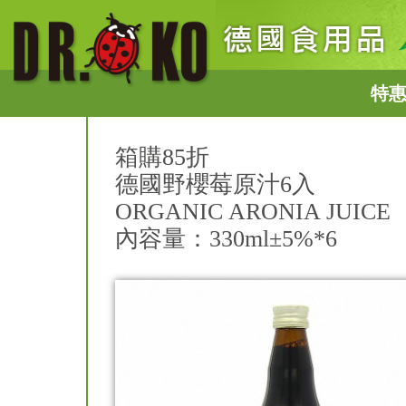
特
箱購85折
德國野櫻莓原汁6入
ORGANIC ARONIA JUICE
內容量：330ml±5%*6