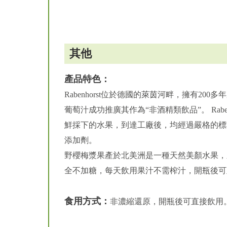
其他
產品特色：
Rabenhorst位於德國的萊茵河畔，擁有200多
葡萄汁成功推廣其作為“非酒精類飲品”。 Rab
鮮採下的水果，到達工廠後，均經過嚴格的標
添加劑。
野櫻梅漿果產於北美洲是一種天然美顏水果，新
全不加糖，每天飲用果汁不需榨汁，開瓶後可
食用方式：
非濃縮還原，開瓶後可直接飲用