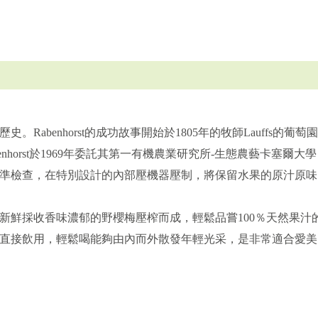
年歷史。Rabenhorst的成功故事開始於1805年的牧師Lauffs的葡
enhorst於1969年委託其第一有機農業研究所-生態農藝卡塞
準檢查，在特別設計的內部壓機器壓制，將保留水果的原汁原味
鮮採收香味濃郁的野櫻梅壓榨而成，輕鬆品嘗100％天然果汁的
直接飲用，輕鬆喝能夠由內而外散發年輕光采，是非常適合愛美
。