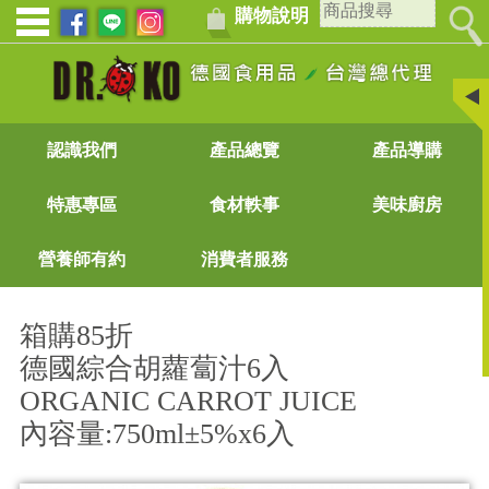
購物說明
認識我們
產品總覽
產品導購
特惠專區
食材軼事
美味廚房
營養師有約
消費者服務
箱購85折
德國綜合胡蘿蔔汁6入
ORGANIC CARROT JUICE
內容量:750ml±5%x6入