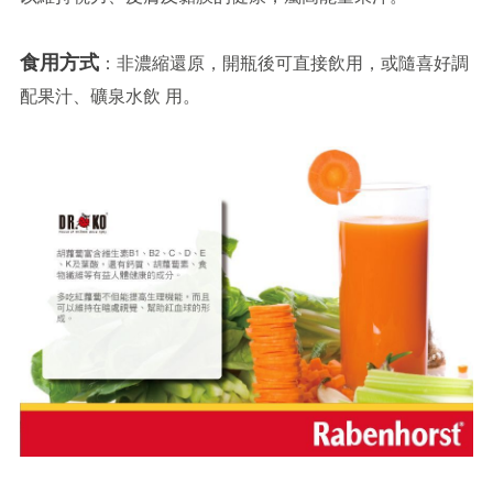
食用方式
：非濃縮還原，開瓶後可直接飲用，或隨喜好調
配果汁、礦泉水飲 用。