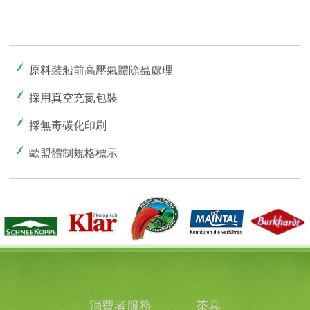
原料裝船前高壓氣體除蟲處理
採用真空充氮包裝
採無毒碳化印刷
歐盟體制規格標示
消費者服務
茶具