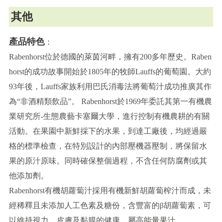
其他
產品特色
：
Rabenhorst位於德國的萊茵河畔，擁有200多年歷史。Raben
horst的成功故事開始於1805年的牧師Lauffs的葡萄園。大約
93年後，Lauffs家族利用巴氏消毒法將葡萄汁成功推廣其作
為“非酒精類飲品”。 Rabenhorst於1969年委託其第一有機農
業研究所-生態農藝卡塞爾大學，進行控制有機農耕的有關
活動。在果園中新鮮採下的水果，到達工廠後，均經過嚴
格的標準檢查，在特別設計的內部壓機器壓制，將保留水
果的原汁原味。同時確保整個過程，不含任何防腐劑或其
他添加劑。
Rabenhorst有機胡蘿蔔汁採用有機新鮮胡蘿蔔榨汁而成，未
經稀釋且未添加人工色素及糖份，含豐富的β胡蘿蔔素，可
以維持視力、皮膚及黏膜的健康，屬高能量果汁。