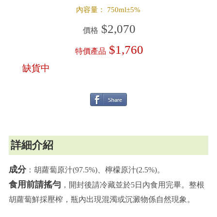
內容量： 750ml±5%
$2,070
價格
$1,760
特價產品
缺貨中
詳細介紹
成分
：胡蘿蔔原汁(97.5%)、檸檬原汁(2.5%)。
食用前請搖勻
，開封後請冷藏並於5日內食用完畢。整根
胡蘿蔔鮮採壓榨，瓶內出現混濁或沉澱物係自然現象。