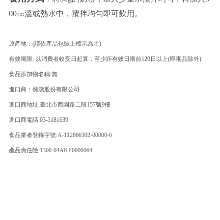
00㏄溫或熱水中，攪拌均勻即可飲用。
原產地：(請依產品包裝上標示為主)
有效期限: 以消費者收受日起算，至少距有效日期前120日以上(即期品除外)
食品添加物名稱:無
進口商：擁潔股份有限公司
進口商地址:臺北市西園路二段157號9樓
進口商電話:03-3181639
食品業者登錄字號:A-112866302-00000-6
產品責任險:1300-04AKP0000064