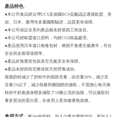
產品特色
：
●本公司食品經台灣UCS及德國BCS蒞廠認証通過歐盟、美
加、日本、臺灣等多重國際驗證，品質更有保障。
●本公司保証全系列產品都未經基因工程改良。
●本公司經歐盟進口原料，均經CO2除蟲處理。
●產品使用日本進口無毒包材，燃燒不會產生戴奧辛，符合
安全與友善環境標準。
●產品於無塵室包裝真空充氮安全有保障。
●產品未經烘焙完整保留天然營養成份。
脫脂奶粉減少了奶粉中的脂肪含量，由含量26%，減少至
含量1%以下，減少熱量和膽固醇的攝取，不需擔心每天兩
杯的牛奶會讓身體多攝取了10幾公克的油脂，可以攝取到
量多質佳的蛋白質，在食用上更加健康無負擔。
食用方式
：將30g的奶粉，加入少量水攪拌均勻，再加入3