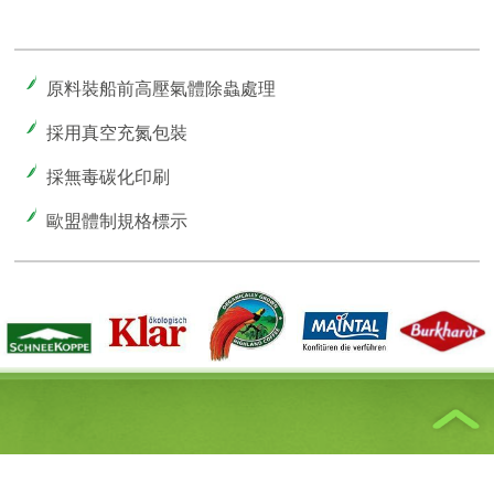
原料裝船前高壓氣體除蟲處理
採用真空充氮包裝
採無毒碳化印刷
歐盟體制規格標示
消費者服務
茶具