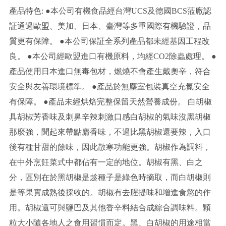
產品特色: ●本公司有機食品經台灣UCS及德國BCS蒞廠認
証通過歐盟、美加、日本、臺灣等多重國際有機驗證，品
質更有保障。 ●本公司保証全系列產品都未經基因工程改
良。 ●本公司經歐盟進口有機原料，均經CO2除蟲處理。 ●
產品使用日本進口無毒包材，燃燒不會產生戴奧辛，符合
安全與友善環境標準。 ●產品於無塵室包裝真空充氮安全
有保障。 ●產品未經烘焙完整保留天然營養成份。 白胡椒
具胡椒芳香味及刺鼻辛辣刺激口感白胡椒的氣味沒黑胡椒
那麼強，聞起來帶點麝香味，不過比黑胡椒還要辣，入口
後有種甘甜的餘味，因此散寒功能更強。胡椒作為調料，
在中外烹飪菜式中都佔有一定的地位。胡椒有黑、白之
分，區別在於黑胡椒是趁種子是綠色時摘取，而白胡椒則
是等果實成熟後採收的。胡椒有去腥提味和增進食慾的作
用。胡椒還可與鹽巴及其他香辛料結合成綜合調味料。顆
粒大小隨各地人之食用習慣而定。黑、白胡椒的用途相當