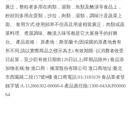
廣泛，整粒者多用在肉類，湯類，魚類及醃漬等食品上，
粉狀則多用在蛋類，沙拉，肉類，湯類，調味汁及蔬菜上
面。 食用方式:使用頻率不但高且用途相當廣泛，肉類或蔬
菜料理、煮湯調味、醃漬入味等都是它大展身手的好舞
台。 產品規格： 原產地：斯里蘭卡(因採購的原產地會有
所不同,請以實際商品之標示為主) 有效期限: 以消費者收受
日起算，至少距有效日期前120日以上(即期品除外) 食品添
加物名稱:無 進口商：擁潔股份有限公司 進口商地址:臺北
市西園路二段157號9樓 進口商電話:03-3181639 食品業者登
錄字號:A-112866302-00000-6 產品責任險:1300-04AKP00000
64