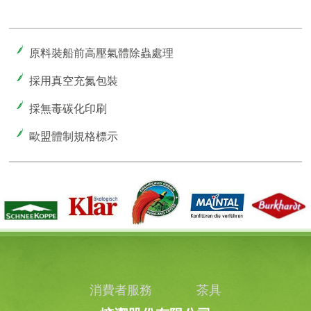
原料裝船前高壓氣體除蟲處理
採用真空充氮包裝
採無毒碳化印刷
歐盟體制規格標示
消費者服務
茶具