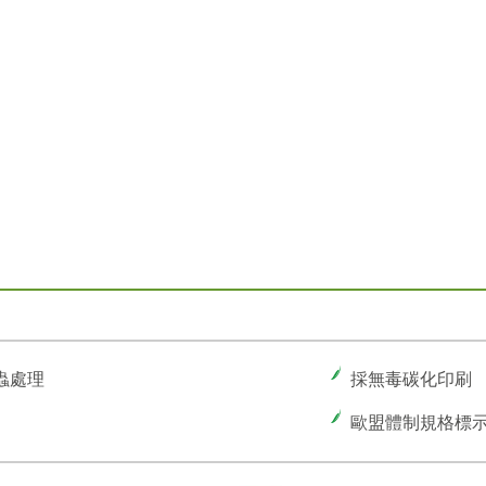
蟲處理
採無毒碳化印刷
歐盟體制規格標