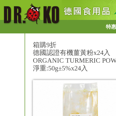
特
箱購9折
德國認證有機薑黃粉x24入
ORGANIC TURMERIC PO
淨重:50g±5%x24入