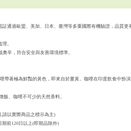
廠認証通過歐盟、美加、日本、臺灣等多重國際有機驗證，品質更
。
處理。
戴奧辛，符合安全與友善環境標準。
哩帶著極為鮮豔的黃色，即來自於薑黃。咖哩在印度飲食中扮演
燉飯、咖哩不可少的天然香料。
,請以實際商品之標示為主)
期前120日以上(即期品除外)