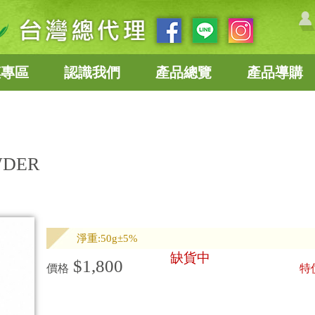
惠專區
認識我們
產品總覽
產品導購
WDER
淨重:50g±5%
缺貨中
$1,800
價格
特