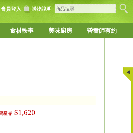
會員登入
購物說明
食材軼事
美味廚房
營養師有約
$1,620
價產品