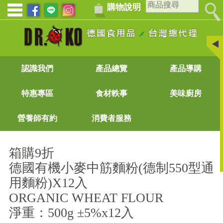
購物說明
認識我們
產品總覽
產品導購
特惠專區
食材軼事
美味廚房
營養師有約
消費者服務
箱購9折
德國有機小麥中筋麵粉(德制550型通
用麵粉)X12入
ORGANIC WHEAT FLOUR
淨重：500g ±5%x12入