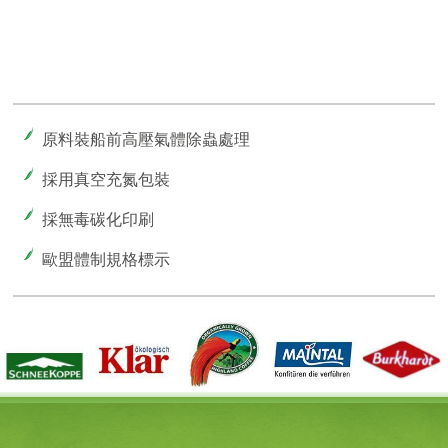
原料裝船前高壓氣體除蟲處理
採用真空充氮包裝
採無毒碳化印刷
歐盟體制規格標示