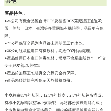
其他
產品特色
：
●本公司有機食品經台灣UCS及德國BCS蒞廠認証通過歐
盟、美加、日本、臺灣等多重國際有機驗證，品質更有保
障。
●本公司保証全系列產品都未經基因工程改良。
●本公司經歐盟進口有機原料，均經CO2除蟲處理。
●產品使用日本進口無毒包材，燃燒不會產生戴奧辛，符合
安全與友善環境標準。
●產品於無塵室包裝真空充氮安全有保障。
●產品未經烘焙完整保留天然營養成份。
小麥粒由85%的胚乳，12.5%的麩皮，2.5%的胚芽所構成。
有機小麥麵粉以整顆小麥磨製，再將部份麥麩過篩而成；
比市售精白麵粉含更多養分。麵粉的筋度是以蛋白質的含