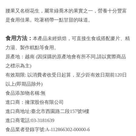
腰果又名樹花生，屬常綠喬木的果實之一，營養十分豐富
是食用佳果。吃著稍帶一點甘甜的味道。
食用方法：
本產品未經烘焙，可直接生食或搭配麥片、精
力湯、製作糕點等食用。
原產地：越南 (因採購的原產地會有所不同,請以實際商品
之標示為主)
有效期限: 以消費者收受日起算，至少距有效日期前120日
以上(即期品除外)
食品添加物名稱:無
進口商：擁潔股份有限公司
進口商地址:臺北市西園路二段157號9樓
進口商電話:03-3181639
食品業者登錄字號:A-112866302-00000-6