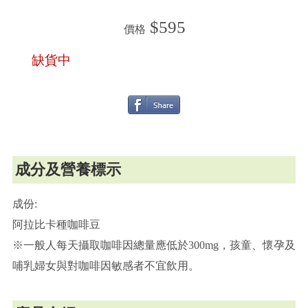
$595
價格
缺貨中
成分及營養標示
成份:
阿拉比卡種咖啡豆
※一般人每天攝取咖啡因總量應低於300mg，孩童、懷孕及
哺乳婦女與對咖啡因敏感者不宜飲用。