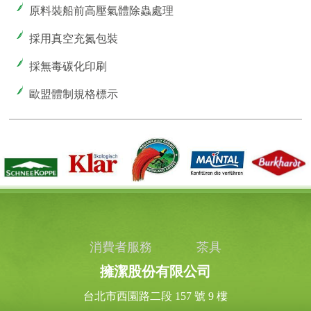
原料裝船前高壓氣體除蟲處理
採用真空充氮包裝
採無毒碳化印刷
歐盟體制規格標示
消費者服務
茶具
擁潔股份有限公司
台北市西園路二段 157 號 9 樓