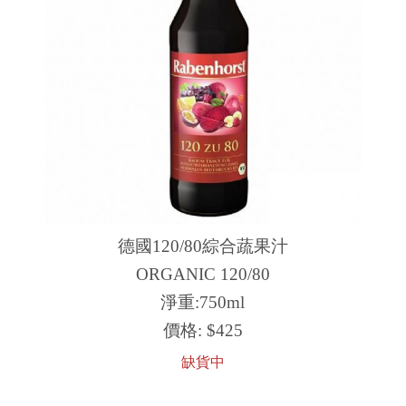
德國​120/80綜合蔬果汁
ORGANIC 120/80
淨重:750ml
價格:
$425
缺貨中