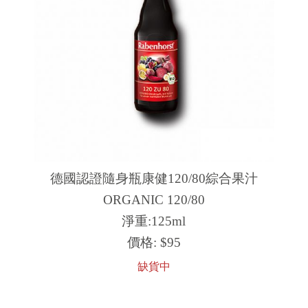
德國認證隨身瓶康健​120/80綜合果汁
ORGANIC 120/80
淨重:125ml
價格:
$95
缺貨中